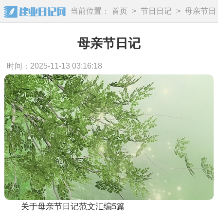
当前位置：
首页
>
节日日记
>
母亲节日
记
母亲节日记
时间：2025-11-13 03:16:18
关于母亲节日记范文汇编5篇