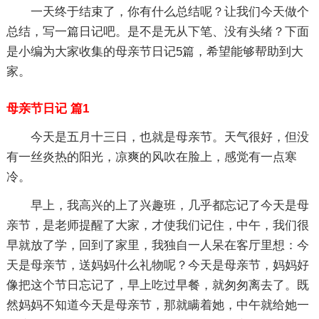
一天终于结束了，你有什么总结呢？让我们今天做个
总结，写一篇日记吧。是不是无从下笔、没有头绪？下面
是小编为大家收集的母亲节日记5篇，希望能够帮助到大
家。
母亲节日记 篇1
今天是五月十三日，也就是母亲节。天气很好，但没
有一丝炎热的阳光，凉爽的风吹在脸上，感觉有一点寒
冷。
早上，我高兴的上了兴趣班，几乎都忘记了今天是母
亲节，是老师提醒了大家，才使我们记住，中午，我们很
早就放了学，回到了家里，我独自一人呆在客厅里想：今
天是母亲节，送妈妈什么礼物呢？今天是母亲节，妈妈好
像把这个节日忘记了，早上吃过早餐，就匆匆离去了。既
然妈妈不知道今天是母亲节，那就瞒着她，中午就给她一