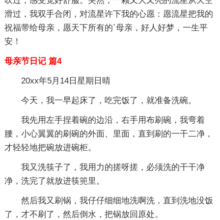
吹过，感受觉好舒服。突然，一颗又大又亮的流星从天空
滑过，我双手合闭，对流星许下我的心愿：愿流星把我的
祝福带给母亲，愿天下所有的`母亲，好人好梦，一生平
安！
母亲节日记 篇4
20xx年5月14日星期日晴
今天，我一早起床了，吃完饭了，就准备洗碗。
我先用左手捏着碗的边沿，右手用布刷碗，我弯着
腰，小心翼翼的刷碗的外面、里面，直到刷的一干二净，
才轻轻地把碗放进碗柜。
我又洗筷子了，我用力的搓呀搓，必须洗的干干净
净，洗完了就放进筷篼里。
然后我又刷锅，我仔仔细细地洗啊洗，直到洗地没饭
了，才不刷了，然后倒水，把锅放回原处。