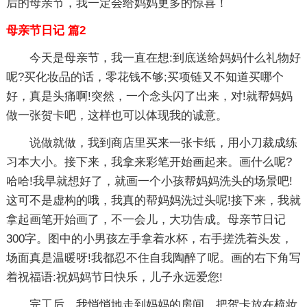
后的母亲节，我一定会给妈妈更多的惊喜！
母亲节日记 篇2
今天是母亲节，我一直在想:到底送给妈妈什么礼物好
呢?买化妆品的话，零花钱不够;买项链又不知道买哪个
好，真是头痛啊!突然，一个念头闪了出来，对!就帮妈妈
做一张贺卡吧，这样也可以体现我的诚意。
说做就做，我到商店里买来一张卡纸，用小刀裁成练
习本大小。接下来，我拿来彩笔开始画起来。画什么呢?
哈哈!我早就想好了，就画一个小孩帮妈妈洗头的场景吧!
这可不是虚构的哦，我真的帮妈妈洗过头呢!接下来，我就
拿起画笔开始画了，不一会儿，大功告成。
母亲节日记
300字
。图中的小男孩左手拿着水杯，右手搓洗着头发，
场面真是温暖呀!我都忍不住自我陶醉了呢。画的右下角写
着祝福语:祝妈妈节日快乐，儿子永远爱您!
完工后，我悄悄地走到妈妈的房间，把贺卡放在梳妆