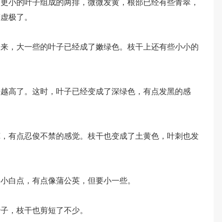
由更小的叶子组成的两排，微微发黄，根部已经有些青翠，
谦虚极了。
起来，大一些的叶子已经成了嫩绿色。枝干上还有些小小的
来越高了。这时，叶子已经变成了深绿色，有点发黑的感
苞，有点忍俊不禁的感觉。枝干也变成了土黄色，叶刺也发
层小白点，有点像蒲公英，但要小一些。
叶子，枝干也剪短了不少。