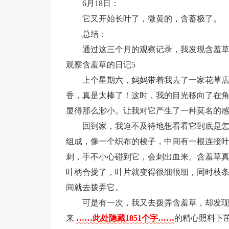
6月18日：
它又开始长叶了，微黄的，含蓄极了。
总结：
通过这三个月的观察记录，我发现含羞
观察含羞草的日记5
上个星期六，妈妈带着我去了一家花草
香，真是太棒了！这时，我的目光移向了在
显得那么渺小。让我对它产生了一种莫名的
回到家，我迫不及待地想看看它到底是
组成，像一个织布的梭子，中间有一根连接
刺，手不小心碰到它，会刺出血来。含羞草
叶柄合拢了，叶片就变得很细很细，同时枝
间就去拨弄它。
可是有一次，我又去拨弄含羞草，却发
来
……此处隐藏1851个字……
的精心照料下