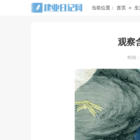
>
当前位置：
首页
生
观察
时间：20