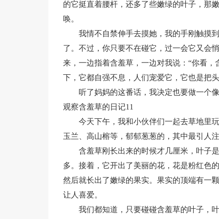
的它挺直着腰杆，还多了些嫩绿的叶子，那
唤。
我情不自禁伸手去摸她，我的手刚触摸
了。不过，你只要不在碰它，过一会它又会
来，一边指着含羞草，一边对我说：“你看，
下，它都自强不息，人们宠爱它，它也是把头
听了妈妈的这番话，我决定也要做一个
观察含羞草的日记11
今天下午，我和小伙伴们一起去草地里
玉兰、高山榕等，郁郁葱葱的，其中最引人
含羞草刚长出来的时候才几厘米，叶子
多。接着，它开出了美丽的花，花是粉红色
然后就长出了嫩绿的果实。果实的顶端有一
让人喜爱。
我们都知道，只要碰碰含羞草的叶子，