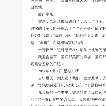
风舞动，风停了，含羞草好像又说：“我跳得
自禁地。
鼓起掌来。
突然，含羞草被我碰到了，合上了叶子。
碰它的叶子，叶子就合上了？它不会生病了吧
外公对我说：“你自己去。”我赶快上网查。
是：“害羞”，而是植物震动后的
一种反应。这种感应在生动学上被称为
我爱含羞草，爱它那美丽的身姿，爱它
观察含羞草的日记3
20xx年X月X日 星期X 晴
去年夏天，别人送了我们一盆含羞草，
说：“只要细心照料，它就会活。”于是我抱
几天后的一个中午，突然想走了该给它浇
活了!”一看到盆中的含羞草，我惊喜得差点