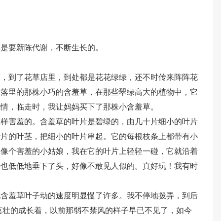
草是要新陈代谢，不断生长的。
店，到了花草店里，到处都是花花绿绿，还不时传来阵阵花
角落里的那株小巧的含羞草，在那些翠绿高大的植物中，它
感情，临走时，我让妈妈买下了那株小含羞草。
怎样害羞的。含羞草的叶片是碧绿的，由几十片细小的叶片
叶片的叶茎，把细小的叶片串起。它的每根枝条上都带有小
真像个害羞的小姑娘，我在它的叶片上轻轻一碰，它就沿着
条也低低地垂下了头，好像不敢见人似的。真好玩！我有时
现含羞草叶子动的速度明显慢了许多。我不停地拨弄，到后
茁壮的成长着，以前那弱不禁风的样子早已不见了，如今