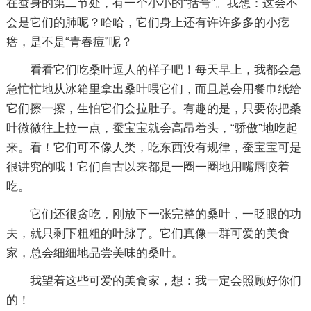
在蚕身的第二节处，有一个小小的“括号”。我想：这会不
会是它们的肺呢？哈哈，它们身上还有许许多多的小疙
瘩，是不是“青春痘”呢？
看看它们吃桑叶逗人的样子吧！每天早上，我都会急
急忙忙地从冰箱里拿出桑叶喂它们，而且总会用餐巾纸给
它们擦一擦，生怕它们会拉肚子。有趣的是，只要你把桑
叶微微往上拉一点，蚕宝宝就会高昂着头，“骄傲”地吃起
来。看！它们可不像人类，吃东西没有规律，蚕宝宝可是
很讲究的哦！它们自古以来都是一圈一圈地用嘴唇咬着
吃。
它们还很贪吃，刚放下一张完整的桑叶，一眨眼的功
夫，就只剩下粗粗的叶脉了。它们真像一群可爱的美食
家，总会细细地品尝美味的桑叶。
我望着这些可爱的美食家，想：我一定会照顾好你们
的！