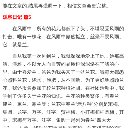
能在文章的.结尾再强调一下，相信文章会更完整。
观察日记 篇5
在风雨中，所有的花儿都低下了头，不堪忍受风雨的
打击。唯有一株花，在风雨中傲然挺立，丝毫不畏风雨。
它，就是兰。
自从我第一次见到兰，我就深深地爱上了她，她那高
洁、淡雅，不以无人而自芳的品质也深深烙在了我的心
里。由于喜爱兰，爸爸为我买来了一盆兰花。我每天都悉
心照料兰花，浇水，施肥，从不间断。为了更好地照顾兰
花，我还报名参加了校兰花种植社团。在社团活动中，我
学到了许多关于兰花的知识。兰花的种类繁多，有春兰、
建兰、蕙兰、寒兰等；兰花中春兰“老八种”分别是宋梅、
集圆、龙字、万字、汪字、贺神梅、小打梅和桂圆梅，其
中，宋梅与万字、汪字、集圆一起列为春兰“四大天