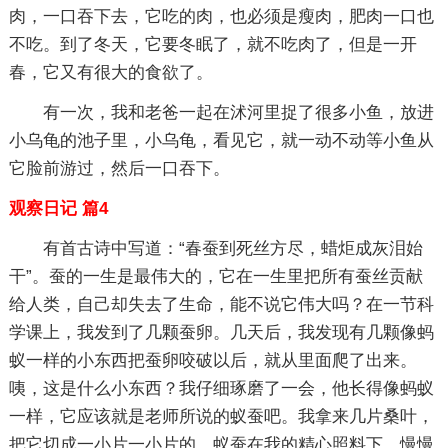
肉，一口吞下去，它吃的肉，也必须是瘦肉，肥肉一口也
不吃。到了冬天，它要冬眠了，就不吃肉了，但是一开
春，它又有很大的食欲了。
有一次，我和老爸一起在沭河里捉了很多小鱼，放进
小乌龟的池子里，小乌龟，看见它，就一动不动等小鱼从
它脸前游过，然后一口吞下。
观察日记 篇4
有首古诗中写道：“春蚕到死丝方尽，蜡炬成灰泪始
干”。蚕的一生是最伟大的，它在一生里把所有蚕丝贡献
给人类，自己却失去了生命，能不说它伟大吗？在一节科
学课上，我发到了几颗蚕卵。几天后，我发现有几颗像蚂
蚁一样的小东西把蚕卵咬破以后，就从里面爬了出来。
咦，这是什么小东西？我仔细琢磨了一会，他长得像蚂蚁
一样，它应该就是老师所说的蚁蚕吧。我拿来几片桑叶，
把它切成一小片一小片的。蚁蚕在我的精心照料下，慢慢