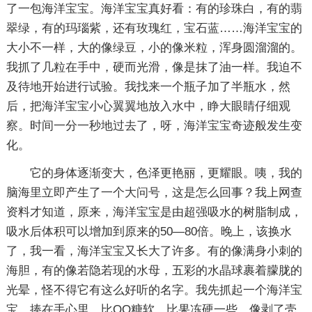
了一包海洋宝宝。海洋宝宝真好看：有的珍珠白，有的翡
翠绿，有的玛瑙紫，还有玫瑰红，宝石蓝……海洋宝宝的
大小不一样，大的像绿豆，小的像米粒，浑身圆溜溜的。
我抓了几粒在手中，硬而光滑，像是抹了油一样。我迫不
及待地开始进行试验。我找来一个瓶子加了半瓶水，然
后，把海洋宝宝小心翼翼地放入水中，睁大眼睛仔细观
察。时间一分一秒地过去了，呀，海洋宝宝奇迹般发生变
化。
它的身体逐渐变大，色泽更艳丽，更耀眼。咦，我的
脑海里立即产生了一个大问号，这是怎么回事？我上网查
资料才知道，原来，海洋宝宝是由超强吸水的树脂制成，
吸水后体积可以增加到原来的50—80倍。晚上，该换水
了，我一看，海洋宝宝又长大了许多。有的像满身小刺的
海胆，有的像若隐若现的水母，五彩的水晶球裹着朦胧的
光晕，怪不得它有这么好听的名字。我先抓起一个海洋宝
宝，捧在手心里，比QQ糖软，比果冻硬一些，像剥了壳