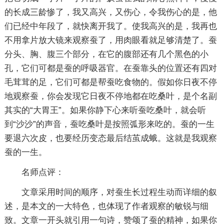
的长成三龄惨了，我又高兴，又伤心，令我伤心的是，他
们已经中年段了，就快离开我了。使我高兴的是，我再也
不用拿片放大镜来观察蚕了，用肉眼看就足够清楚了。蚕
分头、胸、腹三个部分，在它的腹部还有几个黑色的小
孔，它们可都是蚕的呼吸器官。在蚕靠头的位置还有四对
毛茸茸的足，它们可都是帮蚕吃食物的。假如你日夜不停
地观察蚕，你会发现它日夜不停地都在吃桑叶，是个名副
其实的“大胃王”。如果你静下心来听蚕吃桑叶，就会听
到“沙沙”的声音，蚕吃桑叶是按照弧形来吃的。蚕的一生
要退六次皮，也要经历变态最后结茧成蛾。这就是我观察
蚕的一生。
名师点评：
文章采用时间的顺序，对蚕生长过程生动而详细的叙
述，是本文的一大特色，也体现了作者观察的敏锐与细
致。文章一开头就引用一句诗，赞颂了蚕的精神，如果你