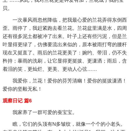
王”……从此，我对兰花更是钟爱有加，兰花成了我的宝
贝。
一次暴风雨忽然降临，把我最心爱的兰花弄得东倒西
歪。雨停了，我赶紧跑去看兰花。兰花盆里满是水，四周
还有很多泥土都被冲了出来。叶子上还有些污泥，但是兰
叶显得更绿了，仿佛要流出来似的，原本被雨打弯的腰杆
现在又挺直了。雨后的兰花更美了：婉约、带泪，仍不失
矜持；暴雨的洗刷，让它显得更挺拔、更潇洒；雨后，含
着泪的笑，更灿烂、更美、更动人心弦……
我爱你，兰花！爱你的芬芳清幽！爱你的挺拔潇洒！
爱你的坚毅无私！
观察日记 篇6
我家养了一群可爱的蚕宝宝。
瞧，它们的头顶有N多皱纹，就像一个个的小老头。