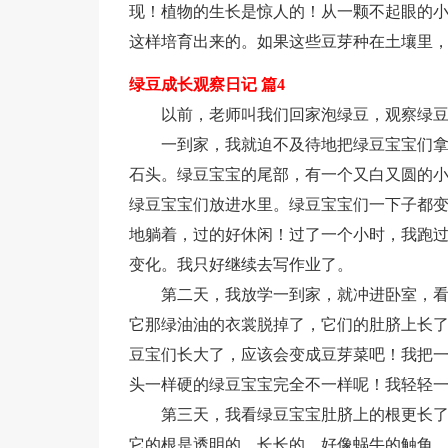
现！植物的生长是惊人的！从一颗不起眼的
这样培育出来的。如果这些豆芽种在土壤里
绿豆成长观察日记 篇4
以前，老师叫我们回家泡绿豆，观察绿
一到家，我就迫不及待地把绿豆宝宝们
石头。绿豆宝宝的尾部，有一个又白又圆的
绿豆宝宝们放进水里。绿豆宝宝们一下子都
地躺着，过的好休闲！过了一个小时，我跑
变化。我只好继续去写作业了。
第二天，我放学一到家，就冲进卧室，
它那绿油油的衣裳脱掉了，它们的肚脐上长
豆宝们长大了，应该会变成豆芽菜吧！我把
头一样硬的绿豆宝宝完全不一样呢！我轻轻
第三天，我看绿豆宝宝肚脐上的根更长
它的根是透明的，长长的，好像蜗牛的触角