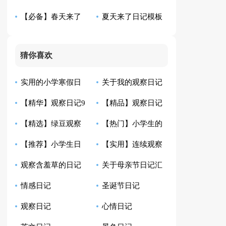
【必备】春天来了
夏天来了日记模板
编15篇)
篇
日记合集7篇
合集六篇
猜你喜欢
实用的小学寒假日
关于我的观察日记
【精华】观察日记9
【精品】观察日记
记范文汇编4篇
范文集锦7篇
【精选】绿豆观察
【热门】小学生的
篇
集锦6篇
【推荐】小学生日
【实用】连续观察
日记锦集9篇
日记模板集合7篇
观察含羞草的日记
关于母亲节日记汇
记模板五篇
日记范文锦集10篇
情感日记
圣诞节日记
通用15篇
编4篇
观察日记
心情日记