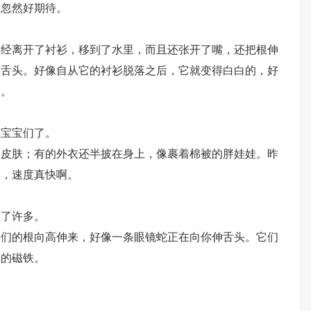
，忽然好期待。
已经离开了衬衫，移到了水里，而且还张开了嘴，还把根伸
长舌头。好像自从它的衬衫脱落之后，它就变得白白的，好
了。
豆宝宝们了。
的皮肤；有的外衣还半披在身上，像裹着棉被的胖娃娃。昨
米，速度真快啊。
大了许多。
它们的根向高伸来，好像一条眼镜蛇正在向你伸舌头。它们
形的磁铁。