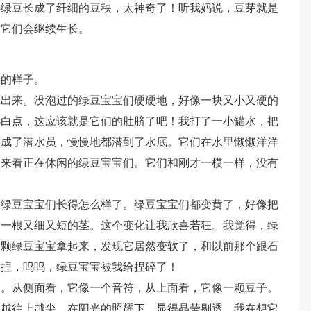
小绿豆长成了纤细的豆秧，太神奇了！听我妈说，豆芽就是
，它们会继续生长。
豆的样子。
拿出来。没泡过的绿豆宝宝们硬硬地，好像一块又小又硬的
小白点，这应该就是它们的肚脐了吧！我打了一小罐水，把
变成了潜水员，慢慢地都潜到了水底。它们在水里懒懒洋洋
过来看正在休闲的绿豆宝宝们。它们和刚才一模一样，没有
看绿豆宝宝们长得怎么样了。绿豆宝宝们都变黄了，好像把
了一根又细又短的茎。这个变化让我欣喜若狂。我觉得，绿
一颗绿豆宝宝拿起来，发现它居然变软了，和以前那个跟石
一捏，呜呜，绿豆宝宝被我给捏碎了！
了。从侧面看，它像一个音符，从上面看，它像一颗豆子。
，越往上越尖，在阳光的照耀下，显得晶莹剔透。我在想它