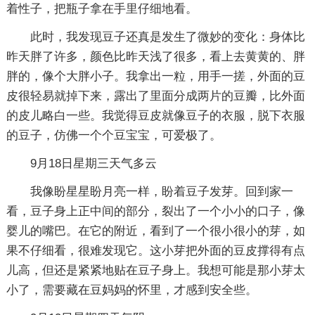
着性子，把瓶子拿在手里仔细地看。
此时，我发现豆子还真是发生了微妙的变化：身体比
昨天胖了许多，颜色比昨天浅了很多，看上去黄黄的、胖
胖的，像个大胖小子。我拿出一粒，用手一搓，外面的豆
皮很轻易就掉下来，露出了里面分成两片的豆瓣，比外面
的皮儿略白一些。我觉得豆皮就像豆子的衣服，脱下衣服
的豆子，仿佛一个个豆宝宝，可爱极了。
9月18日星期三天气多云
我像盼星星盼月亮一样，盼着豆子发芽。回到家一
看，豆子身上正中间的部分，裂出了一个小小的口子，像
婴儿的嘴巴。在它的附近，看到了一个很小很小的芽，如
果不仔细看，很难发现它。这小芽把外面的豆皮撑得有点
儿高，但还是紧紧地贴在豆子身上。我想可能是那小芽太
小了，需要藏在豆妈妈的怀里，才感到安全些。