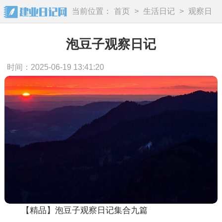
当前位置：
首页
>
生活日记
>
观察日
记
泡豆子观察日记
时间：2025-06-19 13:41:20
【精品】泡豆子观察日记集合九篇