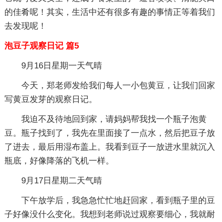
的佳肴呢！其实，生活中还有很多有趣的事情正等着我们
去发现呢！
泡豆子观察日记 篇5
9月16日星期一天气晴
今天，郑老师发给我们每人一小包黄豆，让我们回家
写黄豆发芽的观察日记。
我迫不及待地回到家，请妈妈帮我找一个瓶子泡黄
豆。瓶子找到了，我先在里面接了一点水，然后把豆子放
了进去，最后用湿布盖上。我看到豆子一放进水里就沉入
瓶底，好像降落的飞机一样。
9月17日星期二天气晴
下午放学后，我急急忙忙地赶回家，看到瓶子里的豆
子好像没什么变化。我想到老师说过观察要细心，我就耐