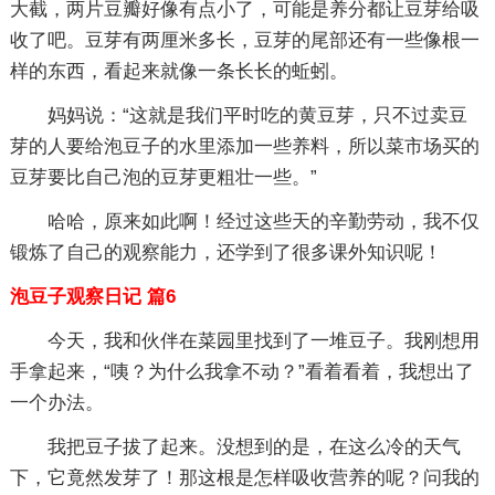
大截，两片豆瓣好像有点小了，可能是养分都让豆芽给吸
收了吧。豆芽有两厘米多长，豆芽的尾部还有一些像根一
样的东西，看起来就像一条长长的蚯蚓。
妈妈说：“这就是我们平时吃的黄豆芽，只不过卖豆
芽的人要给泡豆子的水里添加一些养料，所以菜市场买的
豆芽要比自己泡的豆芽更粗壮一些。”
哈哈，原来如此啊！经过这些天的辛勤劳动，我不仅
锻炼了自己的观察能力，还学到了很多课外知识呢！
泡豆子观察日记 篇6
今天，我和伙伴在菜园里找到了一堆豆子。我刚想用
手拿起来，“咦？为什么我拿不动？”看着看着，我想出了
一个办法。
我把豆子拔了起来。没想到的是，在这么冷的天气
下，它竟然发芽了！那这根是怎样吸收营养的呢？问我的