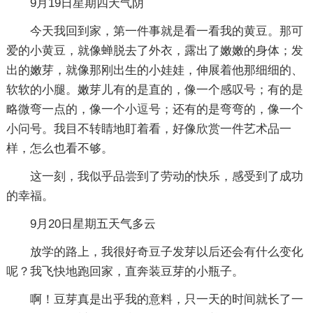
9月19日星期四天气阴
今天我回到家，第一件事就是看一看我的黄豆。那可
爱的小黄豆，就像蝉脱去了外衣，露出了嫩嫩的身体；发
出的嫩芽，就像那刚出生的小娃娃，伸展着他那细细的、
软软的小腿。嫩芽儿有的是直的，像一个感叹号；有的是
略微弯一点的，像一个小逗号；还有的是弯弯的，像一个
小问号。我目不转睛地盯着看，好像欣赏一件艺术品一
样，怎么也看不够。
这一刻，我似乎品尝到了劳动的快乐，感受到了成功
的幸福。
9月20日星期五天气多云
放学的路上，我很好奇豆子发芽以后还会有什么变化
呢？我飞快地跑回家，直奔装豆芽的小瓶子。
啊！豆芽真是出乎我的意料，只一天的时间就长了一