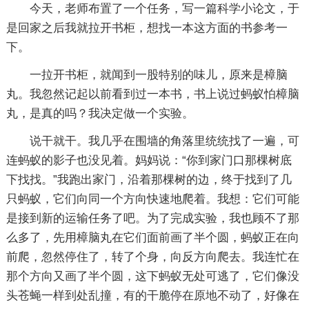
今天，老师布置了一个任务，写一篇科学小论文，于
是回家之后我就拉开书柜，想找一本这方面的书参考一
下。
一拉开书柜，就闻到一股特别的味儿，原来是樟脑
丸。我忽然记起以前看到过一本书，书上说过蚂蚁怕樟脑
丸，是真的吗？我决定做一个实验。
说干就干。我几乎在围墙的角落里统统找了一遍，可
连蚂蚁的影子也没见着。妈妈说：“你到家门口那棵树底
下找找。”我跑出家门，沿着那棵树的边，终于找到了几
只蚂蚁，它们向同一个方向快速地爬着。我想：它们可能
是接到新的运输任务了吧。为了完成实验，我也顾不了那
么多了，先用樟脑丸在它们面前画了半个圆，蚂蚁正在向
前爬，忽然停住了，转了个身，向反方向爬去。我连忙在
那个方向又画了半个圆，这下蚂蚁无处可逃了，它们像没
头苍蝇一样到处乱撞，有的干脆停在原地不动了，好像在