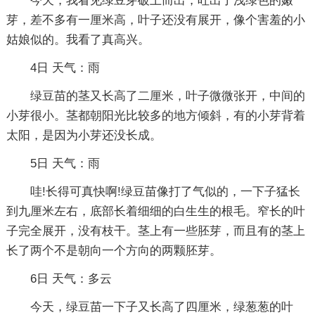
今天，我看见绿豆芽破土而出，吐出了浅绿色的嫩
芽，差不多有一厘米高，叶子还没有展开，像个害羞的小
姑娘似的。我看了真高兴。
4日 天气：雨
绿豆苗的茎又长高了二厘米，叶子微微张开，中间的
小芽很小。茎都朝阳光比较多的地方倾斜，有的小芽背着
太阳，是因为小芽还没长成。
5日 天气：雨
哇!长得可真快啊!绿豆苗像打了气似的，一下子猛长
到九厘米左右，底部长着细细的白生生的根毛。窄长的叶
子完全展开，没有枝干。茎上有一些胚芽，而且有的茎上
长了两个不是朝向一个方向的两颗胚芽。
6日 天气：多云
今天，绿豆苗一下子又长高了四厘米，绿葱葱的叶