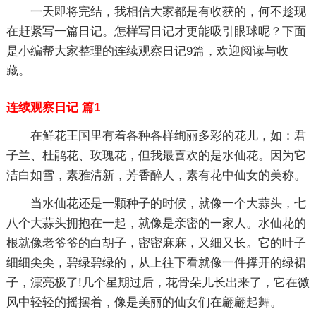
一天即将完结，我相信大家都是有收获的，何不趁现
在赶紧写一篇日记。怎样写日记才更能吸引眼球呢？下面
是小编帮大家整理的连续观察日记9篇，欢迎阅读与收
藏。
连续观察日记 篇1
在鲜花王国里有着各种各样绚丽多彩的花儿，如：君
子兰、杜鹃花、玫瑰花，但我最喜欢的是水仙花。因为它
洁白如雪，素雅清新，芳香醉人，素有花中仙女的美称。
当水仙花还是一颗种子的时候，就像一个大蒜头，七
八个大蒜头拥抱在一起，就像是亲密的一家人。水仙花的
根就像老爷爷的白胡子，密密麻麻，又细又长。它的叶子
细细尖尖，碧绿碧绿的，从上往下看就像一件撑开的绿裙
子，漂亮极了!几个星期过后，花骨朵儿长出来了，它在微
风中轻轻的摇摆着，像是美丽的仙女们在翩翩起舞。