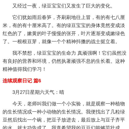
又经过一夜，绿豆宝宝们又发生了巨大的变化。
它们犹如雨后春笋，齐刷刷地往上冒，有的有七八厘
米，有的有十厘米高了。有的绿豆宝宝的身体竟然变成淡
红色的了，嫰黄的叶子慢慢的张开，叶片逐渐变成嫰绿色
了。一根根豆芽，就像一个个精神抖擞的战士挺立着。
我不禁想，绿豆宝宝的生命力 真顽强啊！它们虽然没
有良好的营养和环境，仍然执著顽强不息的生长着。这种
精神值得我们学习！
连续观察日记 篇6
3月27日星期六天气：晴
今天，老师叫我们做一个小实验，就是观察一种植物
的生长情况或一种小动物的生长情况。我便找出了几粒绿
豆然后找出一个碗，把豆子放进去，最后放上与豆子齐平
的水，就大功告成了。我真希望我的豆豆们能够茁壮成