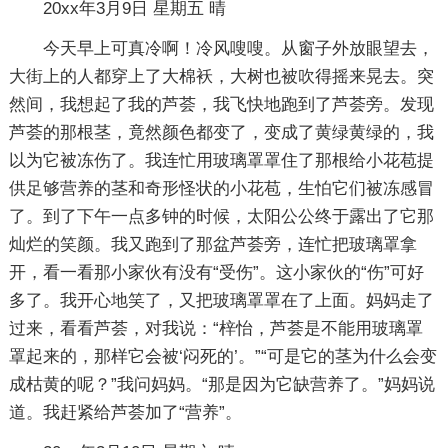
20xx年3月9日 星期五 晴
今天早上可真冷啊！冷风嗖嗖。从窗子外放眼望去，
大街上的人都穿上了大棉袄，大树也被吹得摇来晃去。突
然间，我想起了我的芦荟，我飞快地跑到了芦荟旁。发现
芦荟的那根茎，竟然颜色都变了，变成了黄绿黄绿的，我
以为它被冻伤了。我连忙用玻璃罩罩住了那根给小花苞提
供足够营养的茎和奇形怪状的小花苞，生怕它们被冻感冒
了。到了下午一点多钟的时候，太阳公公终于露出了它那
灿烂的笑颜。我又跑到了那盆芦荟旁，连忙把玻璃罩拿
开，看一看那小家伙有没有“受伤”。这小家伙的“伤”可好
多了。我开心地笑了，又把玻璃罩罩在了上面。妈妈走了
过来，看看芦荟，对我说：“梓怡，芦荟是不能用玻璃罩
罩起来的，那样它会被‘闷死的’。”“可是它的茎为什么会变
成枯黄的呢？”我问妈妈。“那是因为它缺营养了。”妈妈说
道。我赶紧给芦荟加了“营养”。