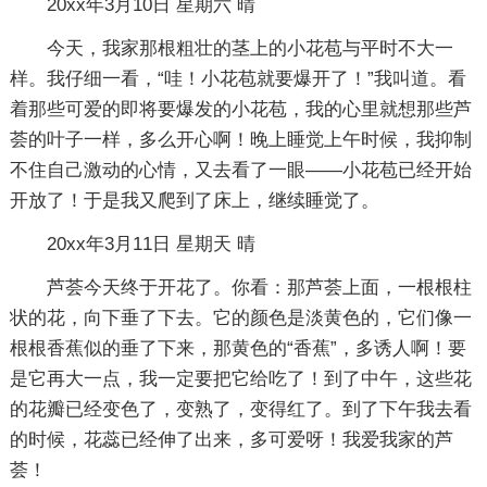
20xx年3月10日 星期六 晴
今天，我家那根粗壮的茎上的小花苞与平时不大一
样。我仔细一看，“哇！小花苞就要爆开了！”我叫道。看
着那些可爱的即将要爆发的小花苞，我的心里就想那些芦
荟的叶子一样，多么开心啊！晚上睡觉上午时候，我抑制
不住自己激动的心情，又去看了一眼——小花苞已经开始
开放了！于是我又爬到了床上，继续睡觉了。
20xx年3月11日 星期天 晴
芦荟今天终于开花了。你看：那芦荟上面，一根根柱
状的花，向下垂了下去。它的颜色是淡黄色的，它们像一
根根香蕉似的垂了下来，那黄色的“香蕉”，多诱人啊！要
是它再大一点，我一定要把它给吃了！到了中午，这些花
的花瓣已经变色了，变熟了，变得红了。到了下午我去看
的时候，花蕊已经伸了出来，多可爱呀！我爱我家的芦
荟！