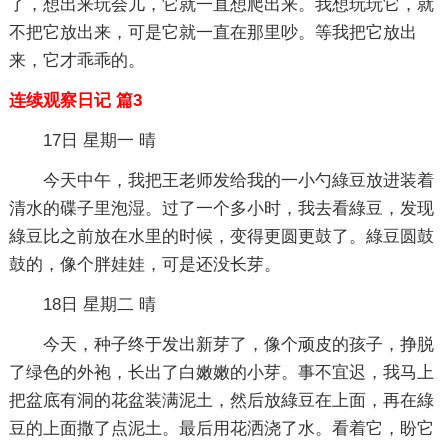
了，想出来玩会儿，它就一直想爬出来。我想玩玩它，就
不把它放出来，可是它就一直在那里吵。等我把它放出
来，它才乖乖的。
连续观察日记 篇3
17日 星期一 晴
今天中午，我把王老师发给我的一小勺綠豆放进装着
清水的碟子里泡湿。过了一个多小时，我去看綠豆，发现
綠豆比之前放在水里的时候，变得更圆更鼓了。綠豆圆鼓
鼓的，像个胖娃娃，可是还没长芽。
18日 星期二 晴
今天，种子终于发出新芽了，像个顽皮的孩子，挣脱
了绿色的外袍，长出了白嫩嫩的小芽。事不宜迟，我马上
把盆底有洞的花盆装满泥土，然后放綠豆在上面，再在綠
豆的上面撒了点泥土。最后用花洒浇了水。看着它，盼它