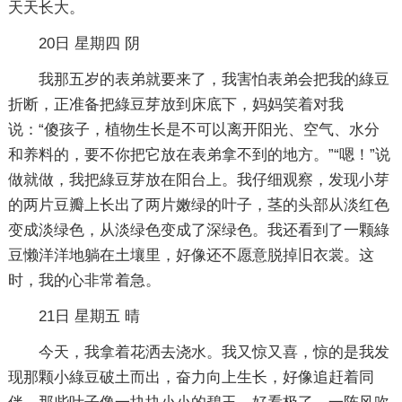
天天长大。
20日 星期四 阴
我那五岁的表弟就要来了，我害怕表弟会把我的綠豆
折断，正准备把綠豆芽放到床底下，妈妈笑着对我
说：“傻孩子，植物生长是不可以离开阳光、空气、水分
和养料的，要不你把它放在表弟拿不到的地方。”“嗯！”说
做就做，我把綠豆芽放在阳台上。我仔细观察，发现小芽
的两片豆瓣上长出了两片嫩绿的叶子，茎的头部从淡红色
变成淡绿色，从淡绿色变成了深绿色。我还看到了一颗綠
豆懒洋洋地躺在土壤里，好像还不愿意脱掉旧衣裳。这
时，我的心非常着急。
21日 星期五 晴
今天，我拿着花洒去浇水。我又惊又喜，惊的是我发
现那颗小綠豆破土而出，奋力向上生长，好像追赶着同