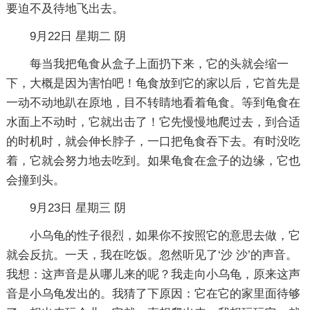
要迫不及待地飞出去。
9月22日 星期二 阴
每当我把龟食从盒子上面扔下来，它的头就会缩一
下，大概是因为害怕吧！龟食放到它的家以后，它首先是
一动不动地趴在原地，目不转睛地看着龟食。等到龟食在
水面上不动时，它就出击了！它先慢慢地爬过去，到合适
的时机时，就会伸长脖子，一口把龟食吞下去。有时没吃
着，它就会努力地去吃到。如果龟食在盒子的边缘，它也
会撞到头。
9月23日 星期三 阴
小乌龟的性子很烈，如果你不按照它的意思去做，它
就会反抗。一天，我在吃饭。忽然听见了‘沙 沙’的声音。
我想：这声音是从哪儿来的呢？我走向小乌龟，原来这声
音是小乌龟发出的。我猜了下原因：它在它的家里面待够