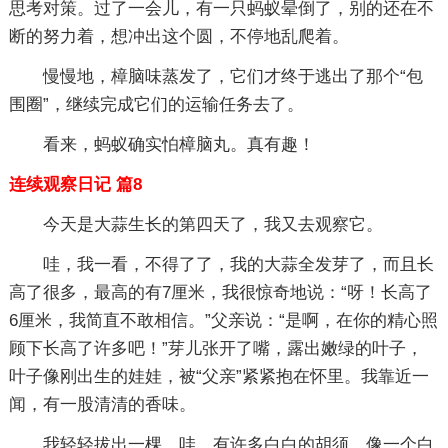
思考对策。过了一会儿，有一只蚂蚁晕倒了，别的还在不
断的努力着，想冲出这个圆，不停地乱爬着。
慢慢地，樟脑味蒸发了，它们才终于逃出了那个“包
围圈”，继续完成它们的运输任务去了。
看来，蚂蚁确实怕樟脑丸。真有趣！
连续观察日记 篇8
今天是大蒜生长的第四天了，我又去观察它。
哇，我一看，不得了了，我的大蒜全发芽了，而且长
高了很多，最高的有7厘米，我很惊奇地说：“呀！长高了
6厘米，我简直不敢相信。”父亲说：“是啊，在你的精心照
顾下长高了许多吧！”芽儿张开了嘴，露出嫩绿的叶子，
叶子像刚出生的娃娃，被“父亲”紧紧抱在怀里。我靠近一
闻，有一股清清的香味。
我轻轻拔出一棵，哇，有许多白白的胡须，像一个白