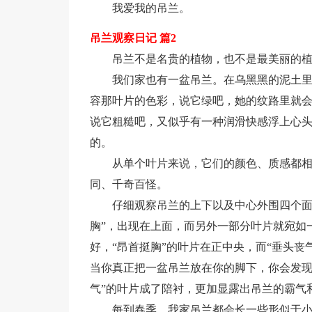
我爱我的吊兰。
吊兰观察日记 篇2
吊兰不是名贵的植物，也不是最美丽的
我们家也有一盆吊兰。在乌黑黑的泥土
容那叶片的色彩，说它绿吧，她的纹路里就会
说它粗糙吧，又似乎有一种润滑快感浮上心
的。
从单个叶片来说，它们的颜色、质感都
同、千奇百怪。
仔细观察吊兰的上下以及中心外围四个面
胸”，出现在上面，而另外一部分叶片就宛如
好，“昂首挺胸”的叶片在正中央，而“垂头
当你真正把一盆吊兰放在你的脚下，你会发现
气”的叶片成了陪衬，更加显露出吊兰的霸气
每到春季，我家吊兰都会长一些形似于