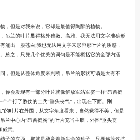
植物，但是对我来说，它却是最值得陶醉的植物。
里，吊兰的叶片显得格外稚嫩、高雅。我无法用文字准确形
有涌出一股苍白;我也无法用文字来形容那叶片的质感，
头。总之，只凭几个优美的词句是不能概括它的全部内涵
相同，但是从整体角度来判断，吊兰的形状可谓是大有不
，你会发现有一部分叶片就像解放军站军姿一样“昂首挺
一个个打了败仗的士兵“垂头丧气”，出现在下面。刚
丧气”的叶片在外围，从文字角度看来，自然觉得不美，但是
吊兰中心内“昂首挺胸”的叶片充当主脑，外围“垂头丧
和威武。
小结子的东西，那就是孕育着新生命的种子，只要你等这些