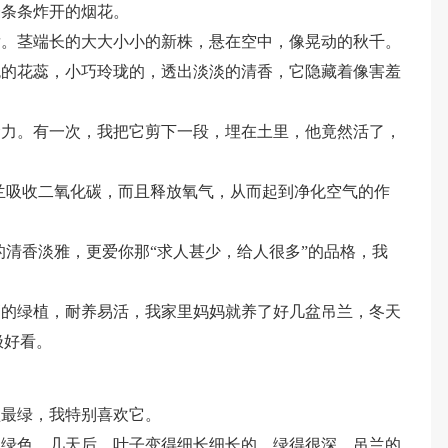
一条条炸开的烟花。
发。茎端长的大大小小的新株，悬在空中，像晃动的秋千。
色的花蕊，小巧玲珑的，透出淡淡的清香，它隐藏着像害羞
命力。有一次，我把它剪下一段，埋在土里，他竟然活了，
兰吸收二氧化碳，而且释放氧气，从而起到净化空气的作
的清香淡雅，更爱你那“求人甚少，给人很多”的品格，我
高的绿植，耐养易活，我家里妈妈就养了好几盆吊兰，冬天
极好看。
盆最绿，我特别喜欢它。
的绿色，几天后，叶子变得细长细长的，绿得很深。吊兰的