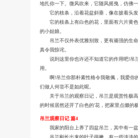
地扎你一下。微风吹来，它随风摇曳，仿佛
它的枝条，沿着花盆斜垂，像在披着头
它的枝条上有白色的花，里面有六片黄
的小姑娘。
吊兰不仅外表优雅别致，更有顽强的生
真令我惊诧。
说到这里你也许还不知道它的作用吧!吊
用。
啊!吊兰你那朴素性格令我敬佩，我爱你
们做人何尝不是如此呢。
关于吊兰的观察日记，吊兰是观赏性极
的时候居然还开了白色的'花，把家里点缀的
吊兰观察日记 篇4
我家的阳台上养了四盆吊兰，其中有一
吊兰刚长出来的叶子很嫩，有一些淡淡