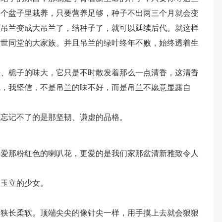
一个盆子里栽养，只要营养足够，种子不出两三个月就会变
型吊兰变成大吊兰了，结种子了，就可以延续后代。就这样
数世同堂的大家族。并且吊兰的绿叶终年不败，始终透着生
丹、栀子的味大，它只是不时散发着那么一点清香，这清香
呢，我坚信，不是吊兰的味不好，而是吊兰不愿意显露自
我忘记不了的是那坚韧、谦虚的品格。
还爱那粉红色的喇叭花，更爱的是我们家那盆清新雅致令人
亭玉立的少女。
，狭长柔软。顶端尖尖的像针尖一样，用手摸上去就会狠狠