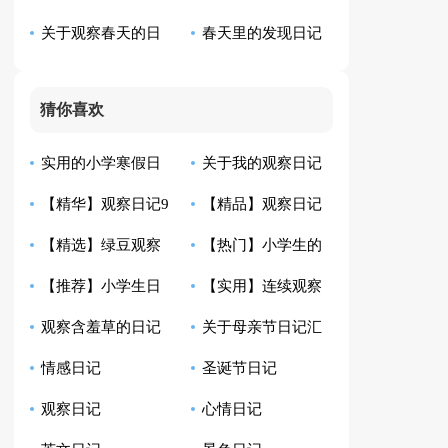
关于观察春天的日
春天里的发现日记
汇编7篇
篇
记汇编十篇
三则
猜你喜欢
实用的小学寒假日
关于我的观察日记
【精华】观察日记9
【精品】观察日记
记范文汇编4篇
范文集锦7篇
【精选】绿豆观察
【热门】小学生的
篇
集锦6篇
【推荐】小学生日
【实用】连续观察
日记锦集9篇
日记模板集合7篇
观察含羞草的日记
关于母亲节日记汇
记模板五篇
日记范文锦集10篇
情感日记
圣诞节日记
通用15篇
编4篇
观察日记
心情日记