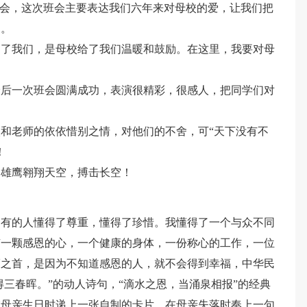
队会，这次班会主要表达我们六年来对母校的爱，让我们把
明。
导了我们，是母校给了我们温暖和鼓励。在这里，我要对母
最后一次班会圆满成功，表演很精彩，很感人，把同学们对
和老师的依依惜别之情，对他们的不舍，可“天下没有不
！
只雄鹰翱翔天空，搏击长空！
，有的人懂得了尊重，懂得了珍惜。我懂得了一个与众不同
有一颗感恩的心，一个健康的身体，一份称心的工作，一位
福之首，是因为不知道感恩的人，就不会得到幸福，中华民
得三春晖。”的动人诗句，“滴水之恩，当涌泉相报”的经典
在母亲生日时递上一张自制的卡片，在母亲失落时奉上一句