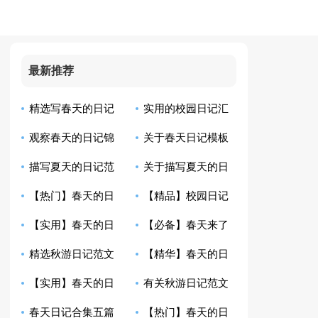
最新推荐
精选写春天的日记
实用的校园日记汇
观察春天的日记锦
关于春天日记模板
锦集七篇
编7篇
描写夏天的日记范
关于描写夏天的日
集8篇
集合7篇
【热门】春天的日
【精品】校园日记
文合集9篇
记范文集锦6篇
【实用】春天的日
【必备】春天来了
记集合9篇
范文七篇
精选秋游日记范文
【精华】春天的日
记集合7篇
日记10篇
【实用】春天的日
有关秋游日记范文
集合八篇
记3篇
春天日记合集五篇
【热门】春天的日
记集合6篇
汇总六篇