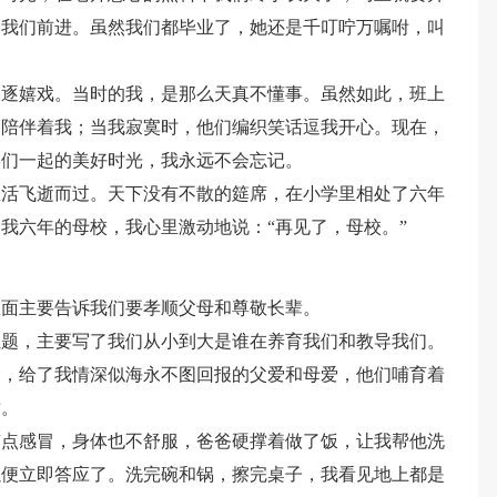
引我们前进。虽然我们都毕业了，她还是千叮咛万嘱咐，叫
追逐嬉戏。当时的我，是那么天真不懂事。虽然如此，班上
们陪伴着我；当我寂寞时，他们编织笑话逗我开心。现在，
学们一起的美好时光，我永远不会忘记。
生活飞逝而过。天下没有不散的筵席，在小学里相处了六年
我六年的母校，我心里激动地说：“再见了，母校。”
里面主要告诉我们要孝顺父母和尊敬长辈。
主题，主要写了我们从小到大是谁在养育我们和教导我们。
命，给了我情深似海永不图回报的父爱和母爱，他们哺育着
质。
有点感冒，身体也不舒服，爸爸硬撑着做了饭，让我帮他洗
以便立即答应了。洗完碗和锅，擦完桌子，我看见地上都是