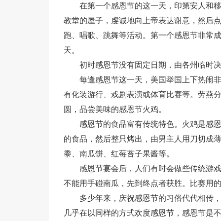
在第一个感恩节的这一天，印第安人和
教堂的屋子，虔诚地向上帝表达谢意，然后
跑、唱歌、跳舞等活动。第一个感恩节非常成
天。
初时感恩节没有固定日期，由各州临时
每逢感恩节这一天，美国举国上下热闹
有化装游行、戏剧表演或体育比赛等。劳燕
圆，品尝美味的感恩节火鸡。
感恩节的食品富有传统特色。火鸡是感
的食品，然后整只烤出，由男主人用刀切成
黍、南瓜饼、红莓苔子果酱等。
感恩节宴会后，人们有时会做些传统游
不能用手碰南瓜，先到终点者获胜。比赛用
多少年来，庆祝感恩节的习俗代代相传
几乎在以同样的方式欢度感恩节，感恩节是