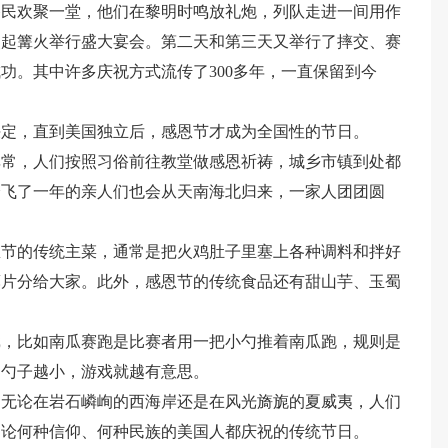
移民欢聚一堂，他们在黎明时鸣放礼炮，列队走进一间用作
点起篝火举行盛大宴会。第二天和第三天又举行了摔交、赛
功。其中许多庆祝方式流传了300多年，一直保留到今
决定，直到美国独立后，感恩节才成为全国性的节日。
非常，人们按照习俗前往教堂做感恩祈祷，城乡市镇到处都
分飞了一年的亲人们也会从天南海北归来，一家人团团圆
恩节的传统主菜，通常是把火鸡肚子里塞上各种调料和拌好
薄片分给大家。此外，感恩节的传统食品还有甜山芋、玉蜀
戏，比如南瓜赛跑是比赛者用一把小勺推着南瓜跑，规则是
的勺子越小，游戏就越有意思。
，无论在岩石嶙峋的西海岸还是在风光旖旎的夏威夷，人们
不论何种信仰、何种民族的美国人都庆祝的传统节日。