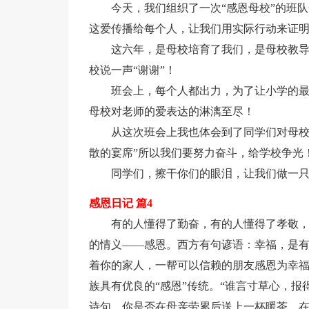
今天，我们组织了一次“感恩母校”的班
这爱传播给每个人，让我们用实际行动来证
这六年，是母校培育了我们，是母校教
校说一声“谢谢”！
班会上，每个人都出力，为了让小学的
母校对老师的爱表达的淋漓至尽！
从这次班会上我也体会到了同学们对母校
散的宴席”所以我们要努力奋斗，给学校争光
同学们，擦干你们的眼泪，让我们做一
感恩日记 篇4
有的人懂得了勤奋，有的人懂得了孝敬
的情义——感恩。西方有句谚语：幸福，是
着你的家人，一帮可以信赖的朋友感恩为幸
族具有优良的“感恩”传统。“谁言寸草心，报
诗句，你是否在母亲劳累后送上一杯暖茶，