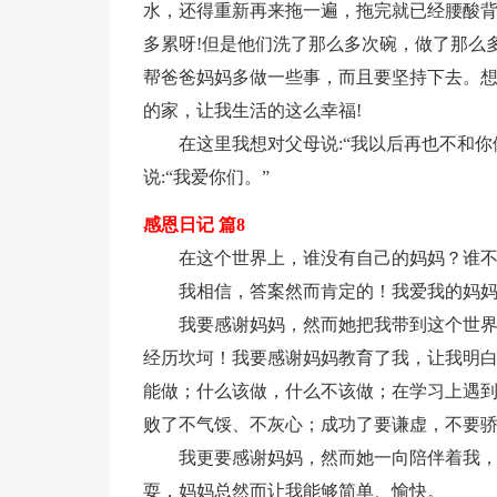
水，还得重新再来拖一遍，拖完就已经腰酸
多累呀!但是他们洗了那么多次碗，做了那么
帮爸爸妈妈多做一些事，而且要坚持下去。
的家，让我生活的这么幸福!
在这里我想对父母说:“我以后再也不和
说:“我爱你们。”
感恩日记 篇8
在这个世界上，谁没有自己的妈妈？谁
我相信，答案然而肯定的！我爱我的妈
我要感谢妈妈，然而她把我带到这个世
经历坎坷！我要感谢妈妈教育了我，让我明
能做；什么该做，什么不该做；在学习上遇
败了不气馁、不灰心；成功了要谦虚，不要
我更要感谢妈妈，然而她一向陪伴着我
耍，妈妈总然而让我能够简单、愉快。