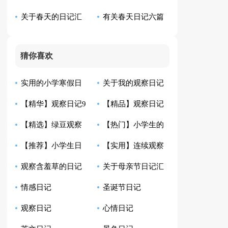
关于春天的日记汇
有关春天日记六篇
记范文五篇
编9篇
猜你喜欢
实用的小学寒假日
关于我的观察日记
【精华】观察日记9
【精品】观察日记
记范文汇编4篇
范文集锦7篇
【精选】绿豆观察
【热门】小学生的
篇
集锦6篇
【推荐】小学生日
【实用】连续观察
日记锦集9篇
日记模板集合7篇
观察含羞草的日记
关于母亲节日记汇
记模板五篇
日记范文锦集10篇
情感日记
圣诞节日记
通用15篇
编4篇
观察日记
心情日记