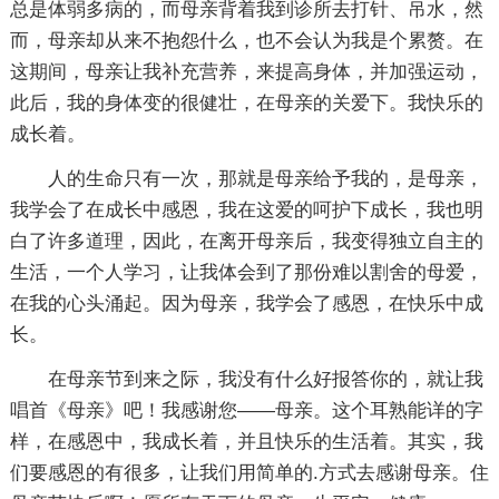
总是体弱多病的，而母亲背着我到诊所去打针、吊水，然
而，母亲却从来不抱怨什么，也不会认为我是个累赘。在
这期间，母亲让我补充营养，来提高身体，并加强运动，
此后，我的身体变的很健壮，在母亲的关爱下。我快乐的
成长着。
人的生命只有一次，那就是母亲给予我的，是母亲，
我学会了在成长中感恩，我在这爱的呵护下成长，我也明
白了许多道理，因此，在离开母亲后，我变得独立自主的
生活，一个人学习，让我体会到了那份难以割舍的母爱，
在我的心头涌起。因为母亲，我学会了感恩，在快乐中成
长。
在母亲节到来之际，我没有什么好报答你的，就让我
唱首《母亲》吧！我感谢您——母亲。这个耳熟能详的字
样，在感恩中，我成长着，并且快乐的生活着。其实，我
们要感恩的有很多，让我们用简单的.方式去感谢母亲。住