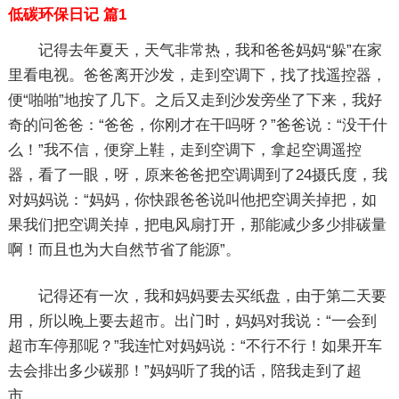
低碳环保日记 篇1
记得去年夏天，天气非常热，我和爸爸妈妈“躲”在家
里看电视。爸爸离开沙发，走到空调下，找了找遥控器，
便“啪啪”地按了几下。之后又走到沙发旁坐了下来，我好
奇的问爸爸：“爸爸，你刚才在干吗呀？”爸爸说：“没干什
么！”我不信，便穿上鞋，走到空调下，拿起空调遥控
器，看了一眼，呀，原来爸爸把空调调到了24摄氏度，我
对妈妈说：“妈妈，你快跟爸爸说叫他把空调关掉把，如
果我们把空调关掉，把电风扇打开，那能减少多少排碳量
啊！而且也为大自然节省了能源”。
记得还有一次，我和妈妈要去买纸盘，由于第二天要
用，所以晚上要去超市。出门时，妈妈对我说：“一会到
超市车停那呢？”我连忙对妈妈说：“不行不行！如果开车
去会排出多少碳那！”妈妈听了我的话，陪我走到了超
市。