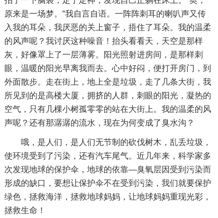
拍了一下脑袋，定了定神，发现自己正躺在床上。“奥，
原来是一场梦。”我自言自语。一阵阵刺耳的喇叭声又传
入我的耳朵，我厌恶的关上窗子，捂住了耳朵。我的温柔
的风声呢？我讨厌这种噪音！抬头看看天，天空是那样
灰，好像罩上了一层薄雾。阳光照射进房间，是那样刺
眼，温暖的阳光早离我而去。心中好闷，便打开房门，到
外面散步。走在街上，地上全是垃圾，走了几条大街，我
所见到的是高楼大厦，拥挤的人群，刺眼的阳光，凝热的
空气，只有几棵小树孤零零的站在大街上。我的温柔的风
声呢？还有那潺潺的流水，现在为何变成了臭水沟？
哦，是人们，是人们无节制的砍伐树木，乱丢垃圾，
使环境受到了污染，还有汽车尾气。近几年来，科学家多
次发现地球的保护伞，地球的依靠—臭氧层因受到污染而
形成的缺口，要想让保护伞不在受到污染，我们就要保护
绿色，拯救海洋，拯救地球妈妈，让地球妈妈重现光彩，
拯救生命！