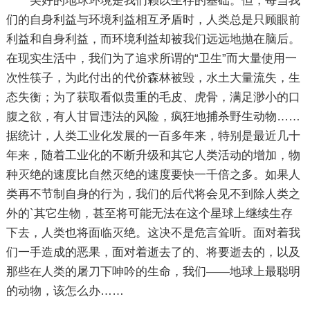
美好的地球环境是我们赖以生存的基础。但，每当我
们的自身利益与环境利益相互矛盾时，人类总是只顾眼前
利益和自身利益，而环境利益却被我们远远地抛在脑后。
在现实生活中，我们为了追求所谓的“卫生”而大量使用一
次性筷子，为此付出的代价森林被毁，水土大量流失，生
态失衡；为了获取看似贵重的毛皮、虎骨，满足渺小的口
腹之欲，有人甘冒违法的风险，疯狂地捕杀野生动物……
据统计，人类工业化发展的一百多年来，特别是最近几十
年来，随着工业化的不断升级和其它人类活动的增加，物
种灭绝的速度比自然灭绝的速度要快一千倍之多。如果人
类再不节制自身的行为，我们的后代将会见不到除人类之
外的`其它生物，甚至将可能无法在这个星球上继续生存
下去，人类也将面临灭绝。这决不是危言耸听。面对着我
们一手造成的恶果，面对着逝去了的、将要逝去的，以及
那些在人类的屠刀下呻吟的生命，我们——地球上最聪明
的动物，该怎么办……