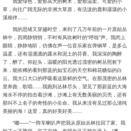
我爱绿色，爱那高大的树木，爱那温柔。可爱的小
草，向往广阔无际的非洲大草原，有活泼的鹿和潺潺的小
溪相伴……
我的思绪又穿越时空，来到了几万年前的一片原始丛
林中，四周静悄悄，不时有风吹树叶的“呼啦”声。我闭上
眼睛，静静地听，仿佛在声一位音乐家在弹钢琴，是多么
温柔，还有湿漉漉的露水和泥土的芬香。我深深的陶醉
了，醉了。仰起头，温暖的阳光透过茂密的树丛照射下
来，能依稀的看到那蓝的如宝石的天空和棉花糖似的白
云。我大口大口的呼吸着这新鲜的空气。在那茂密的丛林
里奔跑，歌唱……我跑到丛林尽头，望见了那蔚蓝的大海
海水不停的拍击着沙滩，沙滩上有无数美丽的贝壳，还有
那叫不上名子的奇怪的小生命。我从来没有见过那么清纯
美丽的海！这里，真的好美好美……
“嘟——”一阵车喇叭声把我从原始丛林拉回了家。我